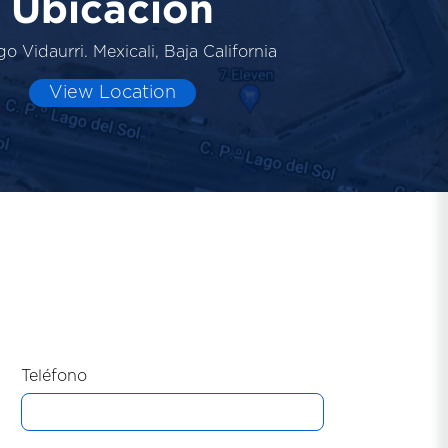
Ubicación
o Vidaurri. Mexicali, Baja California
View Location
Teléfono