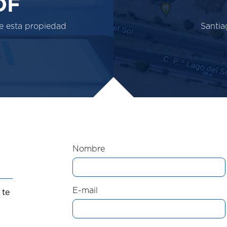
DF
e esta propiedad
Santiag
Nombre
E-mail
 te